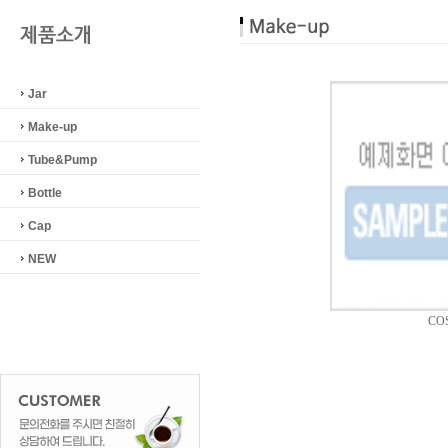
Jar
Make-up
Tube&Pump
Bottle
Cap
NEW
CO