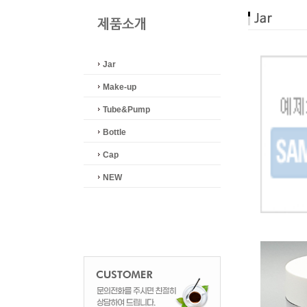
Jar
Make-up
Tube&Pump
Bottle
Cap
NEW